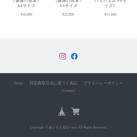
《薔薇の花束》
《薔薇の花束》
バスパネル F4サ
A4サイズ
A3サイズ
イズ》
¥18,000
¥25,000
¥11,000
Home
特定商取引法に基づく表記
プライバシーポリシー
Contact
Copyright © あとりえ 虹心~nico All Rights Reserved.