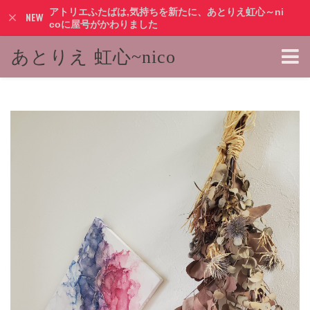
アトリエふたばは,気持ちを新たに、あとりえ虹心～ni
coに屋号がかわりました
あとりえ 虹心~nico